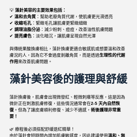
💡
藻針美容的主要效果包括：
✔
溫和去角質
：幫助老廢角質代謝，使肌膚更光滑透亮
✔
收縮毛孔
：緊緻毛孔讓肌膚更緊緻細緻
✔
調理油脂分泌
：減少粉刺、痘痘，改善油性肌膚問題
✔
提亮膚色
：淡化暗沉，讓肌膚呈現自然光澤
與傳統果酸換膚相比，藻針換膚更適合敏感肌或想要溫和改善
膚況的人，因為它不會過度剝離角質，而是透過
生理性的代謝
作用
來改善肌膚問題。
藻針美容後的護理與舒緩
藻針換膚後，肌膚會出現微發紅、輕微刺癢等反應，這是因為
微針正在刺激肌膚修復，這些情況通常會在
2-5 天內自然恢
復
。但為了讓皮膚順利修復、減少不適感，
術後護理非常重
要！
🌿 療程後必須搭配舒緩退紅精華！
由於藻針會短時間內增加肌膚敏感度，因此建議使用
溫和、無