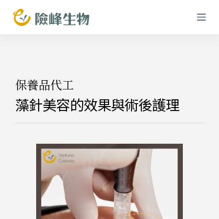
跳
至
主
要
內
容
保養品代工
藻針美容的效果與術後護理