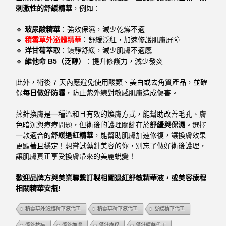
刺激性的舒緩精華
，例如：
🔹
玻尿酸精華
：強效保濕，減少乾燥不適
🔹
積雪草外泌體精華
：舒緩泛紅，加速修護肌膚屏障
🔹
洋甘菊萃取
：鎮靜舒緩，減少肌膚不適感
🔹
維他命 B5（泛醇）
：提升修護力，減少發炎
此外，術後 7 天內應避免使用酸類、美白或去角質產品，並確
保
每日做好防曬
，防止紫外線對敏感肌膚造成傷害。
藻針換膚是一種溫和且有效的煥膚方式，能幫助改善毛孔、膚
色暗沉與痘痘問題，但術後的護理關鍵在於
舒緩與保濕
。選擇
一款適合的
舒緩退紅精華
，能幫助肌膚加速修復，讓換膚效果
更顯著且穩定！
想嘗試藻針美容的你，別忘了做好術後護理，
讓肌膚真正享受換膚帶來的美麗蛻變！
歡迎品牌方與美業聯繫訂製相關退紅舒敏精華液，或美容療程
相關精華安瓶!
積雪草外泌體精華液代工
積雪草精華液代工
舒緩精華代工
藻針抗痘
藻針換膚
藻針療程
藻針精華代工