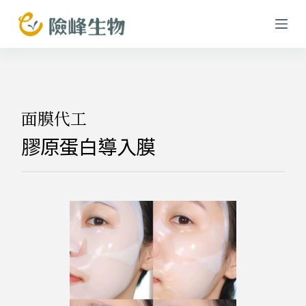
跳
至
主
要
內
容
面膜代工
膠原蛋白導入膜