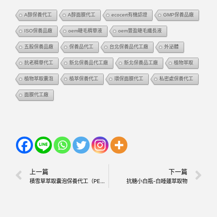
A醇保養代工
A醇面膜代工
ecocert有機認證
GMP保養品廠
ISO保養品廠
oem睫毛精華液
oem豐盈睫毛纖長液
五股保養品廠
保養品代工
台北保養品代工廠
外泌體
抗老精華代工
新北保養品代工廠
新北保養品工廠
植物萃取
植物萃取囊泡
植萃保養代工
環保面膜代工
私密處保養代工
面膜代工廠
上一篇
下一篇
積雪草萃取囊泡保養代工（PENASOME® – Centella Asiatica Leaf Vesicles）
抗糖小白瓶-白睡蓮萃取物