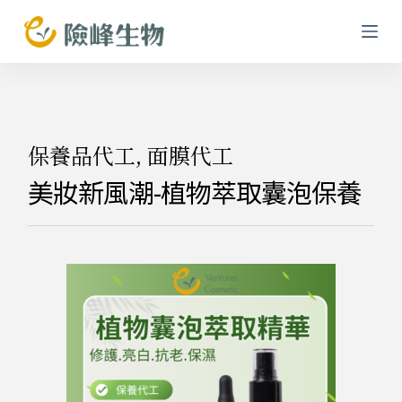
跳
至
主
要
內
容
保養品代工
,
面膜代工
美妝新風潮-植物萃取囊泡保養