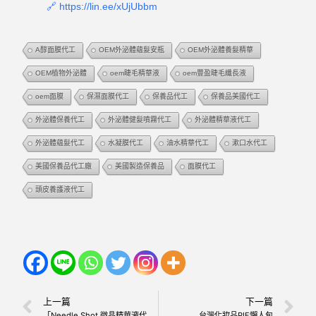
🔗 https://lin.ee/xUjUbbm
A醇面膜代工
OEM外泌體蘊髮安瓶
OEM外泌體養髮精華
OEM植物外泌體
oem睫毛精華液
oem豐盈睫毛纖長液
oem面膜
保濕面膜代工
保養品代工
保養品美國代工
外泌體保養代工
外泌體健髮噴霧代工
外泌體精華液代工
外泌體蘊髮代工
水凝膜代工
油水精華代工
漱口水代工
美國保養品代工廠
美國製造保養品
面膜代工
頭皮養護液代工
上一篇
下一篇
「Needle Shot 微晶精華液代工」— 溫和代謝，改善膚況，打造透亮肌膚！
台灣化妝品PIF懶人包