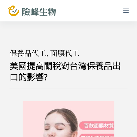
跳
至
主
要
內
容
保養品代工
,
面膜代工
美國提高關稅對台灣保養品出
口的影響?