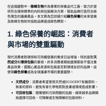
在這個趨勢中，
險峰生物
作為專業的保養品代工廠，致力於提
供符合環保標準的內料與包裝解決方案，幫助品牌打造符合綠
色理念的護膚產品。本文將為您詳細介紹
綠色保養
的未來發展
及險峰生物如何協助品牌達成綠色轉型。
1.
綠色保養的崛起：消費者
與市場的雙重驅動
現代消費者對環保和可持續發展的需求日益增強，特別是對
天
然成分
和
環保包裝
的重視。許多消費者開始選擇那些不僅注重
產品效果，還關心產品來源和包裝是否對環境友好的品牌。這
使得
綠色保養
成為全球護膚市場的重要趨勢。
天然成分
：消費者希望使用天然或ECOCERT有機原料、
無害的原料，避免有害化學物質對皮膚或環境造成影響。
可回收包裝
：隨著塑料污染問題的加劇，越來越多品牌開
始選擇可回收、可降解或生物降解的包裝材料。