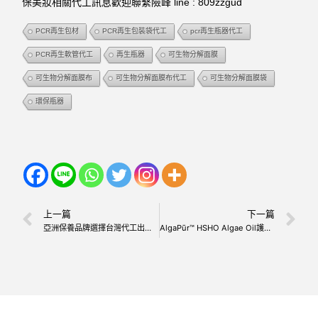
保美妝相關代工訊息歡迎聯繫險峰 line : 809zzgud
PCR再生包材
PCR再生包裝袋代工
pcr再生瓶器代工
PCR再生軟管代工
再生瓶器
可生物分解面膜
可生物分解面膜布
可生物分解面膜布代工
可生物分解面膜袋
環保瓶器
上一篇
下一篇
亞洲保養品牌選擇台灣代工出口美國之關稅與價格優勢
AlgaPūr™ HSHO Algae Oil護髮油