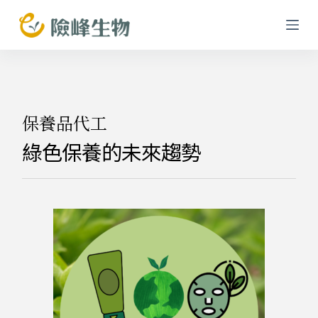
跳
至
主
要
內
容
保養品代工
綠色保養的未來趨勢