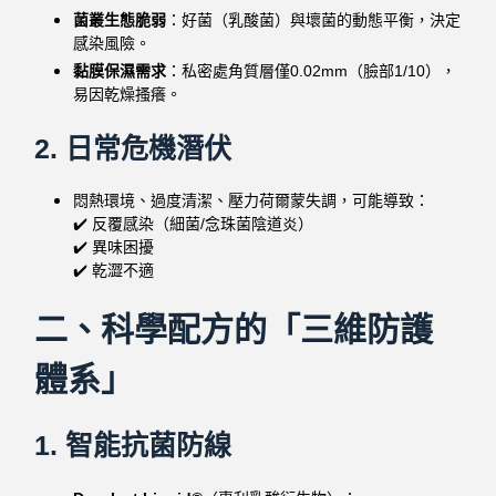
菌叢生態脆弱
：好菌（乳酸菌）與壞菌的動態平衡，決定
感染風險。
黏膜保濕需求
：私密處角質層僅0.02mm（臉部1/10），
易因乾燥搔癢。
2. 日常危機潛伏
悶熱環境、過度清潔、壓力荷爾蒙失調，可能導致：
✔️ 反覆感染（細菌/念珠菌陰道炎）
✔️ 異味困擾
✔️ 乾澀不適
二、科學配方的「三維防護
體系」
1. 智能抗菌防線