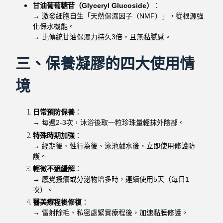
甘油葡萄糖苷（Glyceryl Glucoside）
：
→ 激發細胞自生「天然保濕因子（NMF）」，從根源強
化保水機能。
→ 比傳統甘油保濕力持久3倍，且無黏膩感。
三、保養凝膠的四大使用情
境
日常預防保養
：
→ 每週2-3次，沐浴後取一粒珍珠量輕抹外陰部。
特殊時期加強
：
→ 經期後、性行為後、泳池戲水後，立即使用修護防
護。
輕微不適緩解
：
→ 感覺搔癢或分泌物增多時，連續使用5天（每日1
次）。
醫美療程後修復
：
→ 雷射除毛、私密處緊實療程後，加速黏膜修護。