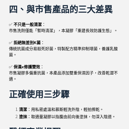
四、與市售產品的三大差異
✅
不只是一般清潔
：
市售洗劑僅能「暫時清潔」，本凝膠「重建長效防護生態」。
✅
拒絕無差別K菌
：
傳統抗菌成分易殺死好菌，特製配方精準抑制壞菌，養護乳酸
菌。
✅
保濕x修護雙效
：
市售凝膠多偏重抗菌，本產品添加雙重保濕因子，改善乾澀不
適。
正確使用三步驟
清潔
：用私密處溫和慕斯輕洗外陰，輕拍擦乾。
塗抹
：取適量凝膠以指腹由前向後塗抹，勿深入陰道。