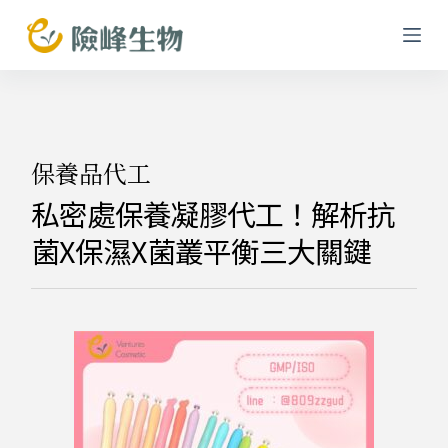
跳
至
主
要
內
容
保養品代工
私密處保養凝膠代工！解析抗
菌x保濕x菌叢平衡三大關鍵