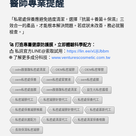
醫師專業提醒
「私密處保養應避免過度清潔，選擇『抗菌＋養菌＋保濕』三
效合一的產品，才能根本解決問題。若症狀未改善，務必就醫
檢查。」
🚀 打造專屬健康防護膜，立即體驗科學配方：
📩 私訊官方LINE@索取試用：
https://lin.ee/xUjUbbm
🌐 了解更多成分科技：
www.venturescosmetic.com.tw
odm胺基酸私密處清潔
OEM私密凝膠
OEM私密導管
oem私密處保養
oem私密處緊實液
oem私密處膜
oem私密處面膜
oem胺基酸私密處清潔
益生元私密護理
私密凝膠代工
私密凝膠針管代工
私密處保養代工
私密處保養凝膠推薦
私密處凝膠針管代工
私密處慕斯代工
私密處抗菌配方
私密處清潔代工
私密處清潔保養噴霧
長效保濕私密凝膠