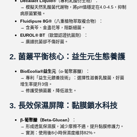
Decalact Liquid®
（專利乳酸衍生物）：
→ 模擬天然乳酸菌代謝物，將pH值穩定在4.0-4.5，抑制
病原菌繁殖。
Fluidipure 8G®
（八重植物萃取複合物）：
→ 含黃芩、金盞花等，阻斷細菌。
EUROL® BT
（歐盟認證抗菌劑）：
→ 廣譜抗菌卻不傷好菌。
2. 菌叢平衡核心：益生元生態養護
BioEcolia®益生元
（α-葡聚寡醣）：
→ 專利「益生元餵養技術」：選擇性滋養乳酸菌，好菌
增生率提升3倍。
→ 修護受損菌叢，降低滋生。
3. 長效保濕屏障：黏膜鎖水科技
β-葡聚醣（Beta-Glucan）
：
→ 形成透氣保濕膜，減少摩擦不適，提升黏膜修護力。
→ 實測：使用後8小時保濕度維持82%。