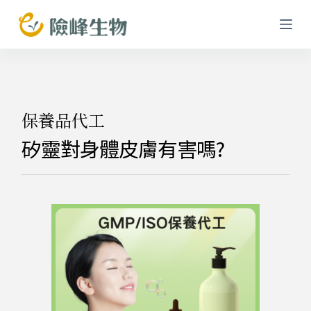
跳
至
主
要
內
容
保養品代工
矽靈對身體皮膚有害嗎?