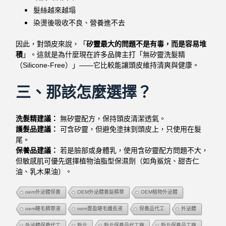
髮絲越來越塌
染燙後吸收不良、營養進不去
因此，對頭皮來說，「
矽靈最大的問題不是有毒，而是容易堆
積
」。這就是為什麼現在許多品牌主打「無矽靈洗髮精
（Silicone-Free）」——它比較能讓頭皮維持清爽與健康。
三、那該怎麼選擇？
洗髮精建議：
無矽靈配方，保持頭皮清潔透氣。
護髮品建議：
可含矽靈，但避免塗抹到頭皮上，只使用在髮
尾。
保養品建議：
若是臉部或身體乳，使用含矽靈配方問題不大，
但敏感肌可優先選擇植物油脂型保濕劑（如角鯊烷、甜杏仁
油、乳木果油）。
oem外泌體保養
OEM外泌體養髮精華
OEM植物外泌體
oem睫毛精華液
oem豐盈睫毛纖長液
保養品代工
外泌體
外泌體保養代工
新北
新北保養品代工廠
新北保養品工廠