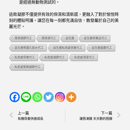
是經過無動物測試的。
這款凝膠不僅提供有效的保濕和清新感，更融入了對於愉悅時
刻的體貼呵護。讓您在每一刻都充滿自信，散發屬於自己的美
麗光芒。
潤滑凝膠代工
潤滑液代工
益生箘
益生箘保養品代工
益生箘修護化妝水代工
益生箘私密處保養代工
益生箘面膜代工
私密處保養代工
私密處凝膠代工
私密處清潔代工
私密處緊緻凝膠代工
上一篇
下一篇
有機保養快速成長
護唇凍膜 天天敷的唇膜