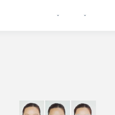
關於險峰
瓶器包材
面膜裸布
產品介紹