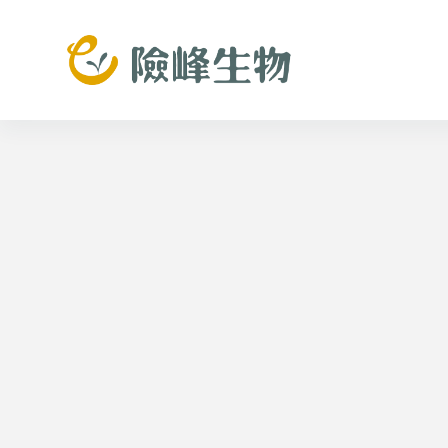
跳
至
主
要
內
容
面膜代工