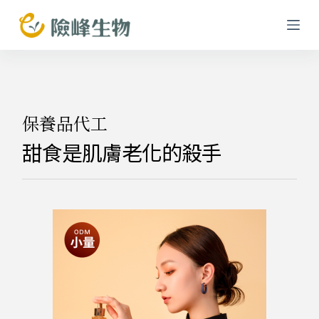
跳
至
主
要
內
容
保養品代工
甜食是肌膚老化的殺手