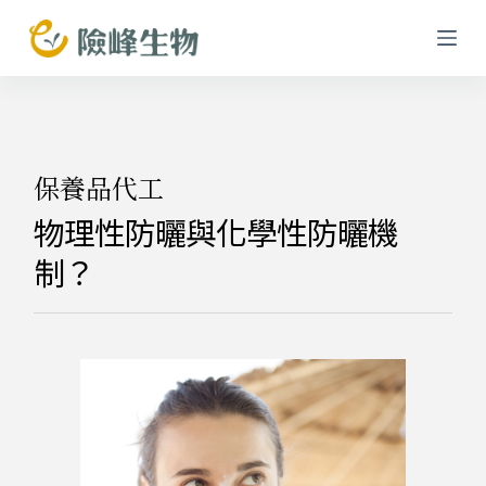
跳
至
主
要
內
容
保養品代工
物理性防曬與化學性防曬機
制？