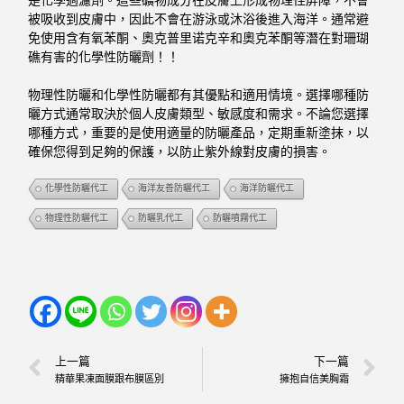
是化學過濾劑。這些礦物成分在皮膚上形成物理性屏障，不會
被吸收到皮膚中，因此不會在游泳或沐浴後進入海洋。通常避
免使用含有氧苯酮、奧克普里诺克辛和奧克苯酮等潛在對珊瑚
礁有害的化學性防曬劑！！
物理性防曬和化學性防曬都有其優點和適用情境。選擇哪種防
曬方式通常取決於個人皮膚類型、敏感度和需求。不論您選擇
哪種方式，重要的是使用適量的防曬產品，定期重新塗抹，以
確保您得到足夠的保護，以防止紫外線對皮膚的損害。
化學性防曬代工
海洋友善防曬代工
海洋防曬代工
物理性防曬代工
防曬乳代工
防曬噴霧代工
上一篇
下一篇
精華果凍面膜跟布膜區別
擁抱自信美胸霜