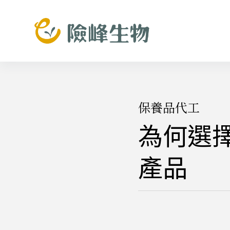
跳
至
主
要
內
容
保養品代工
為何選
產品