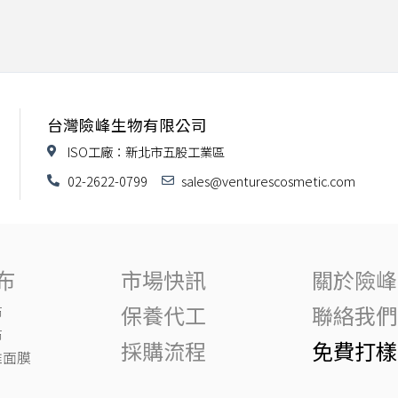
台灣險峰生物有限公司
ISO工廠：新北市五股工業區
02-2622-0799
sales@venturescosmetic.com
布
市場快訊
關於險峰
保養代工
聯絡我們
布
布
採購流程
免費打樣
維面膜