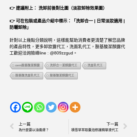
👉 建議附上： 洗卸前後對比圖（淡妝卸除效果圖）
👉 可在包裝或產品介紹中標示：「洗卸合一 | 日常淡妝適用 |
防曬卸除」
針對以上幾點分類說明，這樣能幫助消費者更清楚了解您品牌
的產品特性，更多卸妝露代工，洗面乳代工，胺基酸潔顏露代
工歡迎洽詢險峰line : @809zzgud。
oem胺基酸潔顏露
洗卸合一潔顏露代工
洗面乳代工
胺基酸洗面乳代工
胺基酸潔顏露代工
上一篇
下一篇
為什麼要以油養膚？
積雪草萃取囊泡修護精華液代工