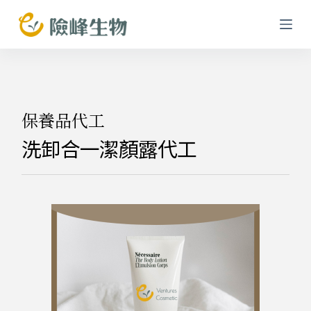
跳
至
主
要
內
容
保養品代工
洗卸合一潔顏露代工