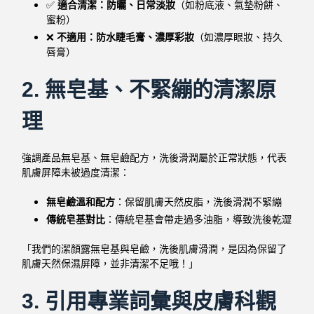
✅
適合清潔：防曬、日常淡妝
（如粉底液、氣墊粉餅、
蜜粉）
❌
不適用：防水睫毛膏、濃厚彩妝
（如濃厚眼妝、持久
唇膏）
2. 無皂基、不緊繃的清潔原
理
強調產品無皂基、無皂鹼配方，洗後滑潤屬於正常狀態，代表
肌膚屏障未被過度清潔：
無皂鹼溫和配方
：保留肌膚天然皮脂，洗後滑潤不緊繃
傳統皂基對比
：傳統皂基會帶走過多油脂，導致洗後乾澀
「我們的潔顏露無皂基與皂鹼，洗後肌膚滑潤，是因為保留了
肌膚天然保濕屏障，並非清潔不足哦！」
3. 引用專業詞彙與皮膚科觀