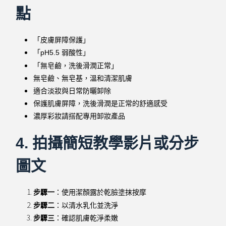
點
「皮膚屏障保護」
「pH5.5 弱酸性」
「無皂鹼，洗後滑潤正常」
無皂鹼、無皂基，溫和清潔肌膚
適合淡妝與日常防曬卸除
保護肌膚屏障，洗後滑潤是正常的舒適感受
濃厚彩妝請搭配專用卸妝產品
4. 拍攝簡短教學影片或分步
圖文
步驟一
：使用潔顏露於乾臉塗抹按摩
步驟二
：以清水乳化並洗淨
步驟三
：確認肌膚乾淨柔嫩