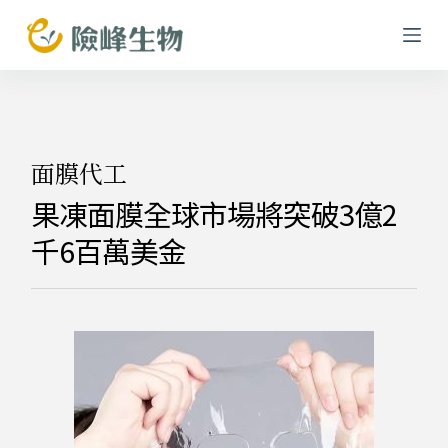
跳
至
主
要
內
容
面膜代工
果凍面膜全球市場將突破3億2
千6百萬美金