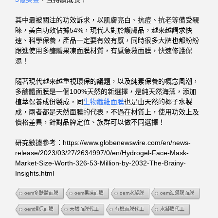
其中最被關注的功效訴求，以肌膚亮白、抗痘、抗老等備受親
睞，美白功效佔據54%，現代人對於護膚品，越來越講求快
速、科學保養，產品一定要有效有感，同時很多大牌也都紛紛
跟進使用多醣體果凍面膜材質，有感急救面膜，快速修護保
濕！
隨著現代越來越重視環保的議題，以及純素保養的概念風潮，
多醣體面膜是一個100%天然的新選擇，是純天然海藻，添加
植萃保養成份製成，同
生物纖維面膜
也是由天然的椰子水製
成，兩者都是天然面膜的代表，不過在材質上，使用功效上及
價格差異，針對品牌定位、族群可以做不同選擇！
研究數據參考：https://www.globenewswire.com/en/news-
release/2023/03/27/2634997/0/en/Hydrogel-Face-Mask-
Market-Size-Worth-326-53-Million-by-2032-The-Brainy-
Insights.html
oem多醣體面膜
oem果凍面膜
oem水凝膜
oem海藻膠面膜
oem環保面膜
天然面膜代工
有機面膜代工
水凝膜代工