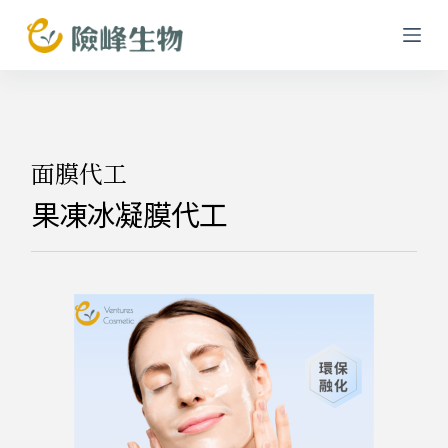
跳
至
主
要
內
容
面膜代工
果凍冰凝膜代工