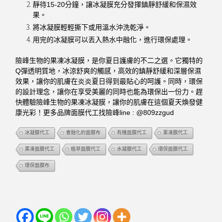
靜待15-20分鐘，讓冰凝膜充分發揮鎮靜舒緩和保濕效
果。
將冰凝膜輕輕撕下或用溫水沖洗乾淨。
用完的冰凝膜可以丟入熱水中融化，進行環保處理。
險峰生物的果凍冰凝膜，是你夏日護膚的不二之選。它獨特的
Q彈透明質地，冰涼舒爽的觸感，高效的鎮靜舒緩和深層保濕
效果，讓你的肌膚在炎炎夏日得到最貼心的呵護。同時，環保
的設計理念，讓你在享受美麗的同時也能為環保出一份力。趕
快體驗險峰生物的果凍冰凝膜，讓你的肌膚在這個夏天煥發健
康光彩！更多品牌面膜代工找險峰line : @809zzgud
冰凝膜代工
會融化的面膜布
有機面膜代工
果凍膜代工
果凍面膜代工
植萃面膜代工
水凝膜代工
環保面膜代工
環保面膜布