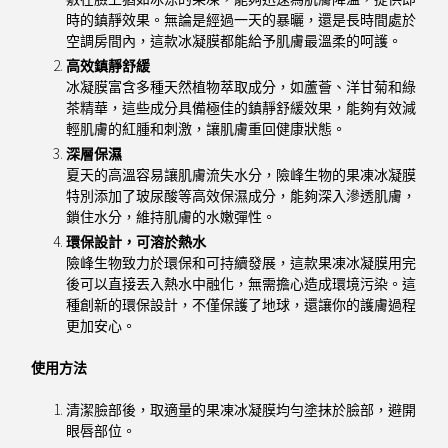
時的鎮靜效果。無論是經過一天的暴曬，還是長時間處於
空調房間內，這款冰凝膜都能給予肌膚最溫柔的呵護。
高效鎮靜舒緩
冰凝膜富含多種天然植物萃取成分，如蘆薈、洋甘菊和綠
茶精華，這些成分具備極佳的鎮靜舒緩效果，能夠有效減
輕肌膚的紅腫和刺激，讓肌膚重回健康狀態。
深層保濕
夏天的高溫容易讓肌膚流失水分，險峰生物的果凍冰凝膜
特別添加了玻尿酸等高效保濕成分，能夠深入滲透肌膚，
鎖住水分，維持肌膚的水嫩彈性。
環保設計，可溶於熱水
險峰生物致力於環保和可持續發展，這款果凍冰凝膜用完
後可以直接丟入熱水中融化，無需擔心造成環境污染。這
種創新的環保設計，不僅保護了地球，還讓你的護膚過程
更加安心。
使用方法
清潔臉部後，取適量的果凍冰凝膜均勻塗抹於臉部，避開
眼唇部位。