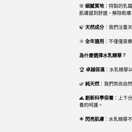
🌸
細膩質地
：特製的乳
肌膚感到舒適，解除乾癢
🍃
天然成分
：我們注重
🌞
全年適用
：不僅僅是
為什麼選擇水乳精華？
🏆
卓越保濕
：水乳精華
🌿
純天然
：我們崇尚自
🌊
創新科學保養
：上下
養的呵護。
🌟
閃亮肌膚
：水乳精華