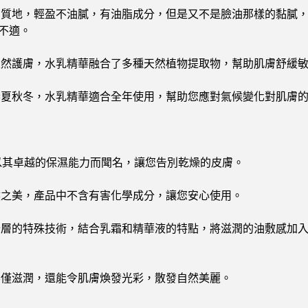
霜質地，輕盈不油膩，有油脂成分，但是又不是臉油那樣的黏膩
不適。
天然護膚，水乳精華融合了多種天然植物提取物，幫助肌膚舒緩
春夏秋冬，水乳精華適合全年使用，幫助您應對氣候變化對肌膚
以其卓越的保濕能力而聞名，讓您告別乾燥的皮膚。
然之美，產品中不含有害化學成分，讓您安心使用。
分層的特殊技術，結合乳霜和精華液的特點，將滋潤的油敷感加
不僅滋潤，還能令肌膚煥發光彩，散發自然美麗。