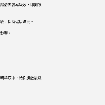
，超清爽容易吸收，即刻讓
敏敏，保持健康透亮。
的影響。
入精華液中，給你肌敷最滋