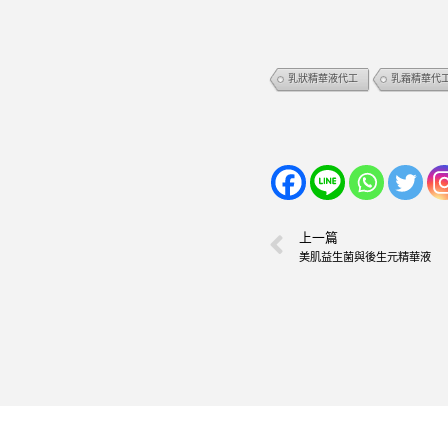
乳狀精華液代工
乳霜精華代
上一篇
美肌益生菌與後生元精華液