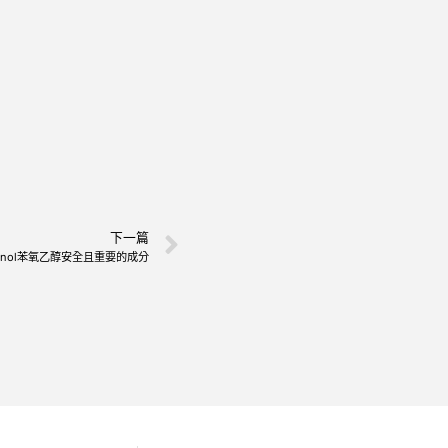
下一篇
thanol苯氧乙醇安全且重要的成分