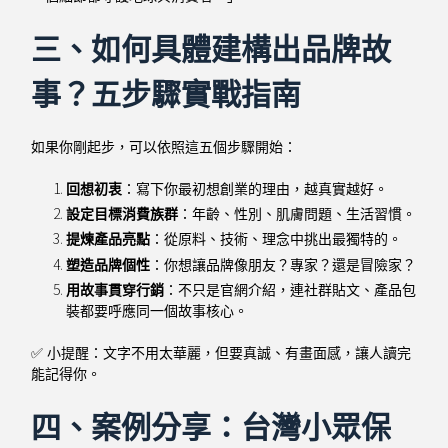
三、如何具體建構出品牌故
事？五步驟實戰指南
如果你剛起步，可以依照這五個步驟開始：
回想初衷
：寫下你最初想創業的理由，越真實越好。
設定目標消費族群
：年齡、性別、肌膚問題、生活習慣。
提煉產品亮點
：從原料、技術、理念中挑出最獨特的。
塑造品牌個性
：你想讓品牌像朋友？專家？還是冒險家？
用故事貫穿行銷
：不只是官網介紹，連社群貼文、產品包
裝都要呼應同一個故事核心。
✅ 小提醒：
文字不用太華麗，但要真誠、有畫面感，讓人讀完
能記得你。
四、案例分享：台灣小眾保