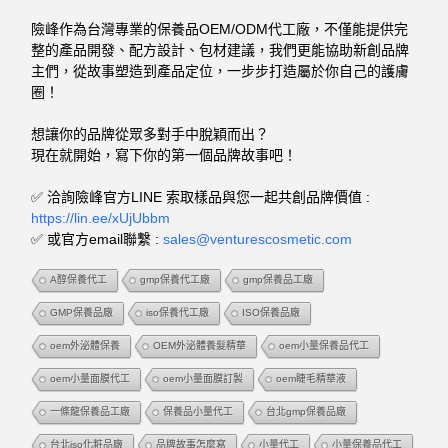
險峰作為台灣專業的保養品OEM/ODM代工廠，不僅能提供完
整的產品開發、配方設計、包材建議，我們更能協助新創品牌
主們，從故事塑造到產品定位，一步步打造屬於你自己的護膚
圈！
想讓你的品牌從眾多對手中脫穎而出？
現在就開始，寫下你的第一個品牌故事吧！
✅ 洽詢險峰官方LINE 索取樣品與您一起共創品牌價值 :
https://lin.ee/xUjUbbm
✅ 或官方email聯繫 :
sales@venturescosmetic.com
A醇保養代工
gmp保養代工廠
gmp保養品工廠
GMP保養品廠
iso保養代工廠
ISO保養品廠
oem外泌體保養
OEM外泌體養髮精華
oem小量保養品代工
oem小量面膜代工
oem小量面膜訂製
oem睫毛精華液
一條龍保養品工廠
保養品小量代工
台北gmp保養品廠
台北iso化粧品廠
品牌故事怎麼寫
小量代工
小量保養品代工