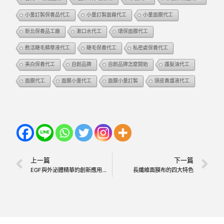
小量訂製保養品代工
小量訂製面霜代工
小量面膜代工
新北保養品工廠
漱口水代工
環保面膜代工
甦活睫毛精華液代工
睫毛保養代工
私密處保養代工
美白保養代工
自創品牌
自創品牌怎麼開始
護髮油代工
面膜代工
面膜小量代工
面膜小量訂製
頭皮養護液代工
上一篇
下一篇
EGF與外泌體精華的創新應用，讓您的品牌更具競爭力
長纖維面膜布的四大特色