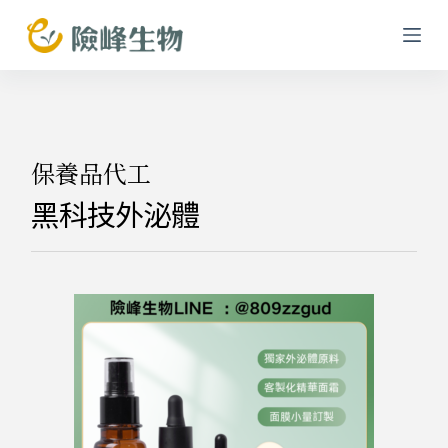
跳
至
主
要
內
容
保養品代工
黑科技外泌體