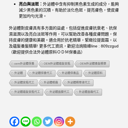
亮白與淡斑：
外泌體中含有抑制黑色素生成的成分，能夠
減少黑色素的沉積，有助於淡化色斑，提亮膚色，使皮膚
更加均勻光滑。
外泌體對皮膚具有多方面的益處，包括促進皮膚抗衰老、抗保
濕滋潤以及亮白淡斑等作用，可以幫助改善各種皮膚問題，保
持皮膚的健康和美觀。適合用於抗老精華，緊緻拉提面霜，以
及蘊髮養髮精華! 更多代工資訊，歡迎洽詢險峰line : 809zzgud
（歡迎提供合法外泌體原料ＯＤＭ保養品）
oem外泌體保養
OEM外泌體蘊髮安瓶
OEM外泌體養髮精華
外泌體
外泌體保養代工
外泌體保養品
外泌體原料
外泌體安瓶代工
外泌體眼霜
外泌體精華液代工
外泌體蘊髮安瓶代工
外泌體面膜代工
外泌體面霜代工