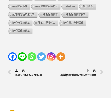
oem睫毛雨衣
oem豐盈睫毛纖長液
Vesicles
植萃囊泡
甦活睫毛精華液代工
睫毛保養精華
睫毛保養精華代工
睫毛修護液代工
睫毛定型液代工
睫毛濃密復甦精華
睫毛精華液代工
上一篇
下一篇
獨家研發凍乾粉水精華
客製化高濃度玻尿酸微晶眼膜