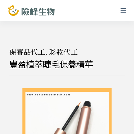
跳
至
主
要
內
容
保養品代工
,
彩妝代工
豐盈植萃睫毛保養精華