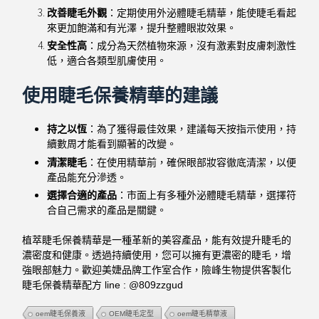
改善睫毛外觀
：定期使用外泌體睫毛精華，能使睫毛看起
來更加飽滿和有光澤，提升整體眼妝效果。
安全性高
：成分為天然植物來源，沒有激素對皮膚刺激性
低，適合各類型肌膚使用。
使用睫毛保養精華的建議
持之以恆
：為了獲得最佳效果，建議每天按指示使用，持
續數周才能看到顯著的改變。
清潔睫毛
：在使用精華前，確保眼部妝容徹底清潔，以便
產品能充分滲透。
選擇合適的產品
：市面上有多種外泌體睫毛精華，選擇符
合自己需求的產品是關鍵。
植萃睫毛保養精華是一種革新的美容產品，能有效提升睫毛的
濃密度和健康。透過持續使用，您可以擁有更濃密的睫毛，增
強眼部魅力。歡迎美婕品牌工作室合作，險峰生物提供客製化
睫毛保養精華配方 line : @809zzgud
oem睫毛保養液
OEM睫毛定型
oem睫毛精華液