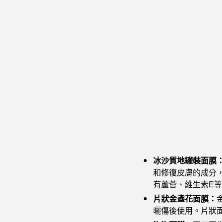
冰沙質地罐裝面膜
和修復皮膚的成分
有蘆薈、維生素E
片狀金盞花面膜：
曬傷後使用。片狀