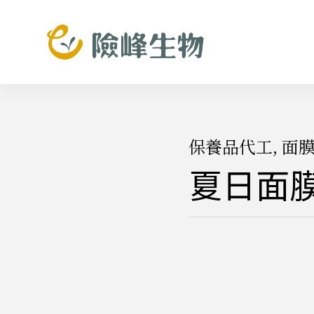
跳
至
主
要
內
容
保養品代工
,
面
夏日面