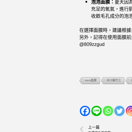
泡泡面膜：
夏天因
充足的氧氣，進行
收斂毛孔成分的泡
在選擇面膜時，建議根據
另外，記得在使用面膜前先
@809zzgud
oem面膜
冰沙霜代工
上一篇