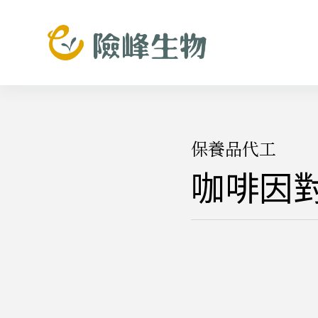
跳
至
主
要
內
容
保養品代工
咖啡因