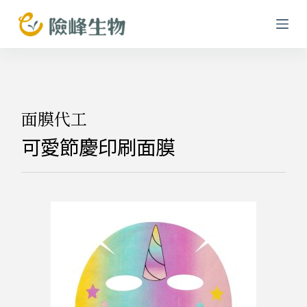
跳
至
主
要
內
容
面膜代工
可愛節慶印刷面膜