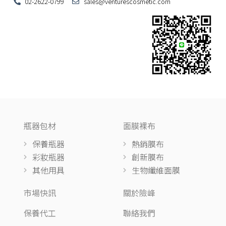
02-2622-0799
sales@venturescosmetic.com
瓶器包材
面膜裸布
保養瓶器
熱銷膜布
彩妝瓶器
創新膜布
其他用具
生物纖維面膜
市場快訊
關於險峰
保養代工
聯絡我們