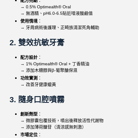
配方亮點
：
→ 0.5% Optimealth® Oral
→ 無酒精、pH6.0-6.5貼近唾液酸鹼值
使用情境
：
→ 牙周病術後護理、正畸族清潔死角輔助
2. 雙效抗敏牙膏
配方設計
：
→ 1% Optimealth® Oral + 丁香精油
→ 添加木糖醇與β-葡聚醣保濕
功效實測
：
→ 改善牙健康蠟黃
3. 隨身口腔噴霧
創新劑型
：
→ 微膠囊包覆技術，噴出後釋放活性代謝物
→ 添加薄荷醣苷（清涼感無刺激）
市場定位
：