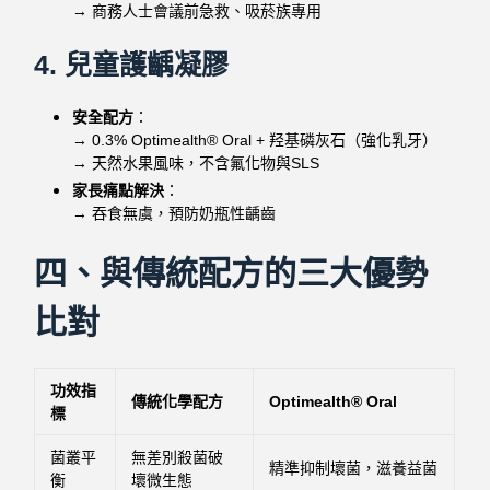
→ 商務人士會議前急救、吸菸族專用
4. 兒童護齲凝膠
安全配方
：
→ 0.3% Optimealth® Oral + 羟基磷灰石（強化乳牙）
→ 天然水果風味，不含氟化物與SLS
家長痛點解決
：
→ 吞食無虞，預防奶瓶性齲齒
四、與傳統配方的三大優勢
比對
功效指
傳統化學配方
Optimealth® Oral
標
菌叢平
無差別殺菌破
精準抑制壞菌，滋養益菌
衡
壞微生態