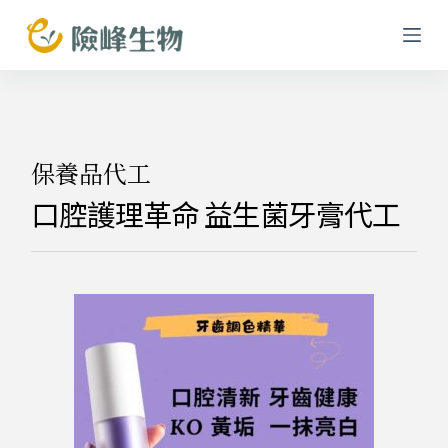
跳
至
主
要
內
容
保養品代工
口腔護理革命 益生菌牙膏代工