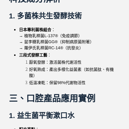
1. 多菌株共生發酵技術
日本專利菌株組合
：
→ 植物乳桿菌L-137®（免疫調節）
→ 鼠李糖乳桿菌GG®（抑制病原菌附著）
→ 羅伊氏乳桿菌RC-14®（抗發炎）
三段式發酵工藝
：
厭氧發酵：激活菌株代謝活性
好氧熟成：產出多樣化益菌素（如抗菌肽、有機
酸）
低溫凍乾：保留98%代謝物活性
三、口腔產品應用實例
1. 益生菌平衡漱口水