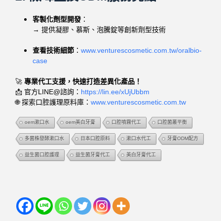
客製化劑型開發
：
→ 提供凝膠、慕斯、泡騰錠等創新劑型技術
查看技術細節
：
www.venturescosmetic.com.tw/oralbio-
case
🚀
專業代工支援，快速打造差異化產品！
📩 官方LINE@諮詢：
https://lin.ee/xUjUbbm
🌐 探索口腔護理原料庫：
www.venturescosmetic.com.tw
oem漱口水
oem美白牙膏
口腔噴霧代工
口腔菌叢平衡
多菌株發酵漱口水
日本口腔原料
漱口水代工
牙膏ODM配方
益生菌口腔護理
益生菌牙膏代工
美白牙膏代工