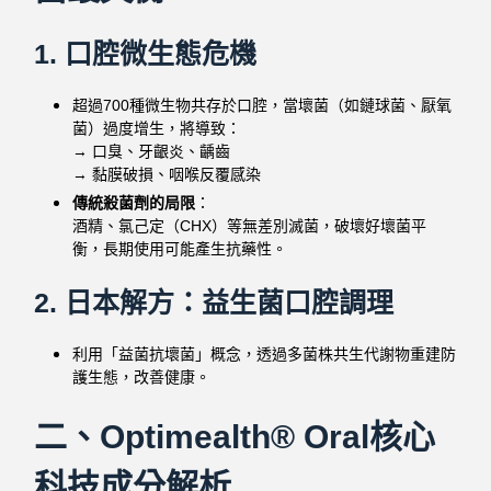
1. 口腔微生態危機
超過700種微生物共存於口腔，當壞菌（如鏈球菌、厭氧
菌）過度增生，將導致：
→ 口臭、牙齦炎、齲齒
→ 黏膜破損、咽喉反覆感染
傳統殺菌劑的局限
：
酒精、氯己定（CHX）等無差別滅菌，破壞好壞菌平
衡，長期使用可能產生抗藥性。
2. 日本解方：益生菌口腔調理
利用「益菌抗壞菌」概念，透過多菌株共生代謝物重建防
護生態，改善健康。
二、Optimealth® Oral核心
科技成分解析