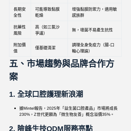
長期安
可能導致黏膜
增強黏膜防禦力，適用敏
全性
乾燥
感族群
抗藥性
高（如三氯沙
無，壞菌不易產生抗性
風險
爭議）
附加價
調理全身免疫力（腸-口
僅基礎清潔
值
軸心理論）
五、市場趨勢與品牌合作方
案
1. 全球口腔護理新浪潮
據Mintel報告，2025年「益生菌口腔產品」市場將成長
230%，Z世代更願為「微生物友善」概念溢價35%。
2. 險峰生技ODM服務亮點