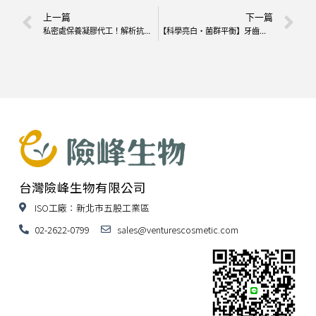
上一篇
下一篇
私密處保養凝膠代工！解析抗菌x保濕x菌叢平衡三大關鍵
【科學亮白・菌群平衡】牙齒調色精華牙膏成分解密
台灣險峰生物有限公司
ISO工廠：新北市五股工業區
02-2622-0799
sales@venturescosmetic.com