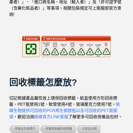
產者）」、「進口商名稱、地址（輸入者）」及「許可證字號
（含藥化粧品者）」
等事項。相關包裝規定可上衛服部官方查
詢!
回收標籤怎麼放?
切記根據產品屬性放上環保回收標籤，紙盒使用方形回收標
籤，PET瓶使用1號，軟管使用4號，玻璃壓克力使用7號。
險
峰生物提供可回收的PCR再生塑膠瓶以及可回收的PET面膜
袋
，歡迎洽詢
險峰官方LINE客服
了解更多可回收保養品包材。
保養品包裝標示
保養瓶瓶器回收標籤
化妝品法規