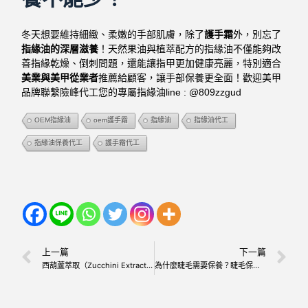
冬天想要維持細緻、柔嫩的手部肌膚，除了
護手霜
外，別忘了
指緣油的深層滋養
！天然果油與植萃配方的指緣油不僅能夠改
善指緣乾燥、倒刺問題，還能讓指甲更加健康亮麗，特別適合
美業與美甲從業者
推薦給顧客，讓手部保養更全面！歡迎美甲
品牌聯繫險峰代工您的專屬指緣油line : @809zzgud
OEM指緣油
oem護手霜
指緣油
指緣油代工
指緣油保養代工
護手霜代工
上一篇
下一篇
西葫蘆萃取（Zucchini Extract）：溫和退紅、舒緩敏感的天然修護成分
為什麼睫毛需要保養？睫毛保養液的好處與適合的成分