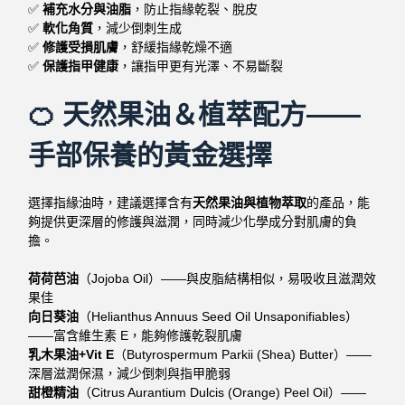
✅
補充水分與油脂
，防止指緣乾裂、脫皮
✅
軟化角質
，減少倒刺生成
✅
修護受損肌膚
，舒緩指緣乾燥不適
✅
保護指甲健康
，讓指甲更有光澤、不易斷裂
🍊 天然果油＆植萃配方——
手部保養的黃金選擇
選擇指緣油時，建議選擇含有
天然果油與植物萃取
的產品，能
夠提供更深層的修護與滋潤，同時減少化學成分對肌膚的負
擔。
荷荷芭油
（Jojoba Oil）——與皮脂結構相似，易吸收且滋潤效
果佳
向日葵油
（Helianthus Annuus Seed Oil Unsaponifiables）
——富含維生素 E，能夠修護乾裂肌膚
乳木果油+Vit E
（Butyrospermum Parkii (Shea) Butter）——
深層滋潤保濕，減少倒刺與指甲脆弱
甜橙精油
（Citrus Aurantium Dulcis (Orange) Peel Oil）——