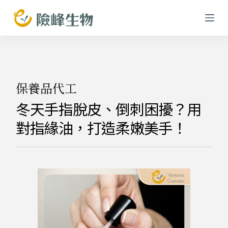
跳
至
主
要
內
容
保養品代工
冬天手指脫皮、倒刺困擾？用
對指緣油，打造柔嫩美手！