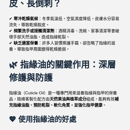
皮、長倒刺？
✔
寒冷乾燥氣候
：冬季氣溫低，空氣濕度降低，皮膚水分容易
流失，導致乾燥脫皮。
✔
頻繁洗手或接觸清潔劑
：酒精消毒、洗碗、家事清潔等會破
壞手部天然油脂，造成指緣乾裂。
✔
缺乏適當保養
：許多人習慣擦護手霜，卻忽略了指緣的滋
養，導致指甲周圍變得乾燥脆弱。
🌿 指緣油的關鍵作用：深層
修護與防護
指緣油（Cuticle Oil）是一種專門用來滋養指緣與指甲的保養
品，險峰客製化配方由
天然果油與植萃成分
組成，能夠有效
補
充指緣油脂、預防乾裂、軟化角質，並強化指甲健康
。
💖 使用指緣油的好處