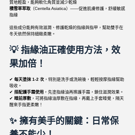
質地輕盈，能夠軟化角質並減少乾燥
積雪草萃取
（Centella Asiatica）——促進肌膚修護，舒緩敏感
指緣
這些成分能夠有效滋潤、修護乾燥的指緣與指甲，幫助雙手在
冬天依然保持細緻柔嫩。
💡 指緣油正確使用方法，效
果加倍！
✔
每天塗抹 1-2 次
，特別是洗手或洗碗後，輕輕按摩指緣幫助
吸收。
✔
搭配護手霜使用
，先塗指緣油再擦護手霜，鎖住滋潤效果。
✔
睡前厚敷
，可將指緣油厚敷在指緣，再戴上手套睡覺，隔天
醒來手指更柔嫩！
✨ 擁有美手的關鍵：日常保
養不能少！