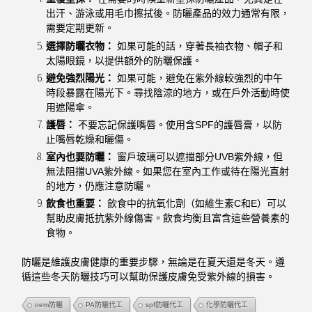
出汗、游泳或用毛巾擦拭後。防曬產品的效力通常有限，
需要定期更新。
選擇防曬衣物：
如果可能的話，穿著長袖衣物、帽子和
太陽眼鏡，以提供額外的防曬保護。
避免強烈陽光：
如果可能，避免在紫外線較強烈的中午
時段暴露在陽光下。尋找陰涼的地方，或在戶外活動時使
用遮陽傘。
護唇：
不要忘記保護嘴唇。使用含SPF的護唇膏，以防
止嘴唇乾燥和曬傷。
室內也要防曬：
窗戶玻璃可以遮擋部分UVB紫外線，但
無法阻擋UVA紫外線。如果您在室內工作或待在陽光直射
的地方，仍應注意防曬。
飲食也重要：
飲食中的抗氧化劑（如維生素C和E）可以
幫助皮膚抵抗紫外線傷害。飲食均衡且富含這些營養素的
食物。
防曬是維護皮膚健康的重要步驟，無論是在夏天還是冬天。遵
循這些冬天防曬技巧可以幫助保護皮膚免受紫外線的損害。
oem防曬
PA防曬代工
spf防曬代工
化學防曬代工