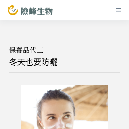
跳
至
主
要
內
容
保養品代工
冬天也要防曬