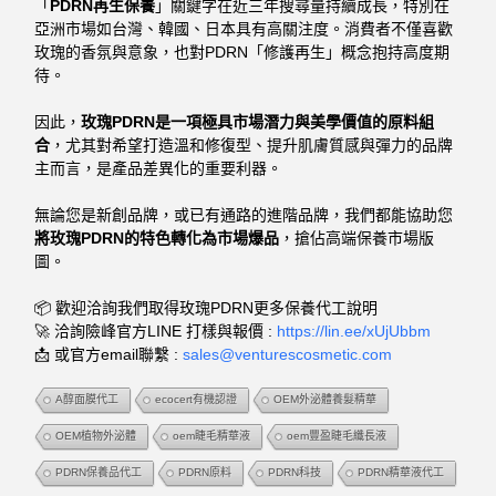
「
PDRN再生保養
」關鍵字在近三年搜尋量持續成長，特別在
亞洲市場如台灣、韓國、日本具有高關注度。消費者不僅喜歡
玫瑰的香氛與意象，也對PDRN「修護再生」概念抱持高度期
待。
因此，
玫瑰PDRN是一項極具市場潛力與美學價值的原料組
合
，尤其對希望打造溫和修復型、提升肌膚質感與彈力的品牌
主而言，是產品差異化的重要利器。
無論您是新創品牌，或已有通路的進階品牌，我們都能協助您
將玫瑰PDRN的特色轉化為市場爆品
，搶佔高端保養市場版
圖。
📦 歡迎洽詢我們取得玫瑰PDRN更多保養代工說明
🚀 洽詢險峰官方LINE 打樣與報價 :
https://lin.ee/xUjUbbm
📩 或官方email聯繫 :
sales@venturescosmetic.com
A醇面膜代工
ecocert有機認證
OEM外泌體養髮精華
OEM植物外泌體
oem睫毛精華液
oem豐盈睫毛纖長液
PDRN保養品代工
PDRN原料
PDRN科技
PDRN精華液代工