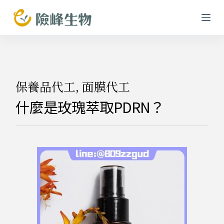
跳
至
主
要
內
容
保養品代工
,
面膜代工
什麼是玫瑰萃取PDRN？