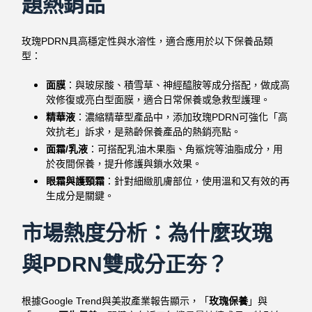
題熱銷品
玫瑰PDRN具高穩定性與水溶性，適合應用於以下保養品類
型：
面膜
：與玻尿酸、積雪草、神經醯胺等成分搭配，做成高
效修復或亮白型面膜，適合日常保養或急救型護理。
精華液
：濃縮精華型產品中，添加玫瑰PDRN可強化「高
效抗老」訴求，是熟齡保養產品的熱銷亮點。
面霜/乳液
：可搭配乳油木果脂、角鯊烷等油脂成分，用
於夜間保養，提升修護與鎖水效果。
眼霜與護頸霜
：針對細緻肌膚部位，使用溫和又有效的再
生成分是關鍵。
市場熱度分析：為什麼玫瑰
與PDRN雙成分正夯？
根據Google Trend與美妝產業報告顯示，「
玫瑰保養
」與