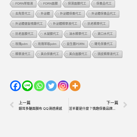
PDRN萃取液
PDRN面膜
保濕面膜代工
保養品代工
去角質代工
外泌體
外泌體保養代工
外泌體保養品代工
外泌體健髮噴霧代工
外泌體精華液代工
抗老精華代工
抗老面膜代工
水凝膜代工
油水精華代工
漱口水代工
玫瑰pdrn
玫瑰萃取pdrn
益生菌PDRN
睫毛保養代工
精華液代工
美白保養代工
美白面膜代工
頭皮精華液代工
上一篇
下一篇
銀耳多醣面膜布 QQ滑透膚感
淫羊藿是什麼？情趣保養品牌開發潤滑液、男性精華液必懂的中草藥成分！