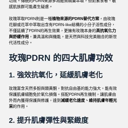
功效。傳統的PDRN來源多為鮭魚精巢萃取，但對素食者、敏
感肌族群可能產生疑慮。
玫瑰萃取PDRN則是一種
植物來源的PDRN替代方案
，由玫瑰
花瓣或花萃中萃取出含有PDRN-like結構的小分子活性成分，
不僅延續了PDRN的再生效果，更擁有玫瑰本身的
高抗氧化力
與舒緩作用
，兼具溫和與機能，是天然與科技完美融合的新世
代活性成分。
玫瑰PDRN 的四大肌膚功效
1.
強效抗氧化，延緩肌膚老化
玫瑰富含天然多酚與類黃酮，對抗自由基的能力強大，能有效
保護肌膚細胞免於氧化損傷。搭配PDRN再生機制，讓肌膚由
外而內獲得保護與修護，達到
減緩老化速度、維持肌膚年輕光
采
的作用。
2.
提升肌膚彈性與緊緻度