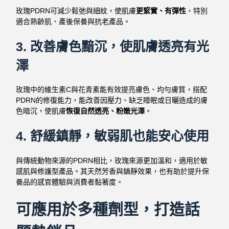
玫瑰PDRN可減少鬆弛與細紋，使肌膚
更緊實、有彈性
，特別
適合熟齡肌、產後保養與抗老產品。
3.
改善膚色黯沉，使肌膚透亮有光
澤
玫瑰中的維生素C與花青素能有效提亮膚色、均勻膚質，搭配
PDRN的修復能力，能改善因壓力、缺乏睡眠或日曬造成的膚
色暗沉，使肌膚
恢復自然透亮、粉嫩光澤
。
4.
舒緩鎮靜，敏弱肌也能安心使用
與傳統動物來源的PDRN相比，玫瑰來源更加溫和，適用於敏
感肌與修護型產品。其天然芳香與鎮靜效果，也有助於提升保
養品的感官體驗與消費者黏著度。
可應用於多種劑型，打造話