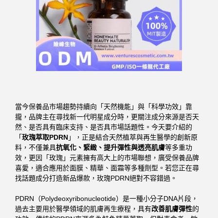
當今保養品市場趨勢持續向「天然機能」與「科學功效」靠
攏，品牌主在尋找新一代明星成分時，更關注成分來源是否天
然、是否具有臨床支持、是否具市場話題性。今天要介紹的
「
玫瑰萃取PDRN
」，正是結合天然植萃與再生醫學的創新原
料，不僅兼具
抗氧化、緊緻、提升彈性與透亮肌膚
等多重功
效，更因「玫瑰」元素擁有高大上的市場聯想，廣受保養品牌
喜愛，適合應用於面膜、精華、面霜等多種劑型。若您正在尋
找話題成分打造新品爆款，玫瑰PDRN絕對不容錯過。
PDRN（Polydeoxyribonucleotide）是一種小分子DNA片段，
過去主要用於醫學領域的肌膚再生療程，具有
改善肌膚彈性
的