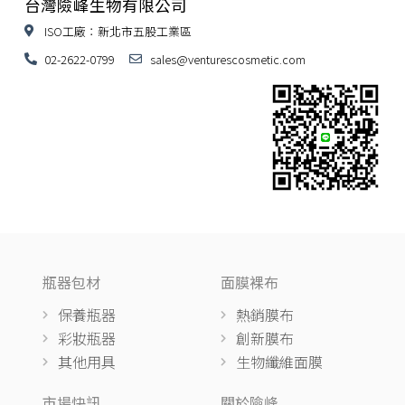
台灣險峰生物有限公司
ISO工廠：新北市五股工業區
02-2622-0799
sales@venturescosmetic.com
瓶器包材
面膜裸布
保養瓶器
熱銷膜布
彩妝瓶器
創新膜布
其他用具
生物纖維面膜
市場快訊
關於險峰