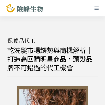
跳
至
主
要
內
容
保養品代工
乾洗髮市場趨勢與商機解析｜
打造高回購明星商品，頭髮品
牌不可錯過的代工機會