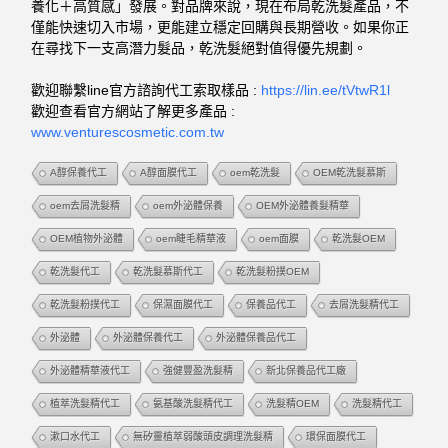
養化＋高質感」發展。
對品牌來說，現在布局乾洗髮產品，不
僅能快速切入市場，更能建立穩定回購與長期營收。
如果你正
在尋找下一支高潛力髮品，乾洗髮絕對值得優先規劃。
歡迎聯繫line官方諮詢代工索取樣品 :
https://lin.ee/tVtwR1l
歡迎查看官方網站了解更多產品 :
www.venturescosmetic.com.tw
A醇保養代工
A醇面膜代工
oem乾洗髮
OEM乾洗髮慕斯
oem去屑洗髮精
oem外泌體保養
OEM外泌體養髮精華
OEM植物外泌體
oem睫毛精華液
oem面膜
乾洗髮OEM
乾洗髮代工
乾洗髮慕斯代工
乾洗髮粉撲OEM
乾洗髮粉撲代工
保濕面膜代工
保養品代工
去屑洗髮精代工
外泌體
外泌體保養代工
外泌體保養品代工
外泌體精華液代工
強健豐盈洗髮精
新北保養品代工廠
植萃洗髮精代工
氨基酸洗髮精代工
洗髮精OEM
洗髮精代工
漱口水代工
無矽靈植萃弱酸頭皮調理洗髮精
環保面膜代工