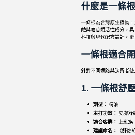
什麼是一條
一條根為台灣原生植物，
鹼與皂苷類活性成分，具
科技與現代配方設計，更
一條根適合
針對不同通路與消費者使
1.
一條根舒
劑型：
精油
主打功效：
皮膚舒
適合客群：
上班族
建議命名：
《舒筋紓