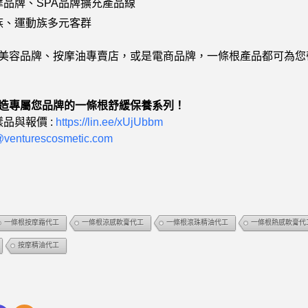
品牌、SPA品牌擴充產品線
族、運動族多元客群
A美容品牌、按摩油專賣店，或是電商品牌，一條根產品都可為
造專屬您品牌的一條根舒緩保養系列！
樣品與報價 :
https://lin.ee/xUjUbbm
@venturescosmetic.com
一條根按摩霜代工
一條根涼感軟膏代工
一條根滾珠精油代工
一條根熱感軟膏代
按摩精油代工