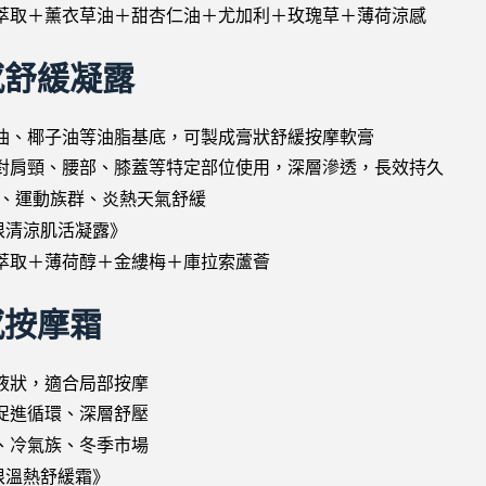
萃取＋薰衣草油＋甜杏仁油＋尤加利＋玫瑰草＋薄荷涼感
感舒緩凝露
油、椰子油等油脂基底，可製成膏狀舒緩按摩軟膏
對肩頸、腰部、膝蓋等特定部位使用，深層滲透，長效持久
L、運動族群、炎熱天氣舒緩
根清涼肌活凝露》
萃取＋薄荷醇＋金縷梅＋庫拉索蘆薈
感按摩霜
液狀，適合局部按摩
促進循環、深層舒壓
、冷氣族、冬季市場
根溫熱舒緩霜》