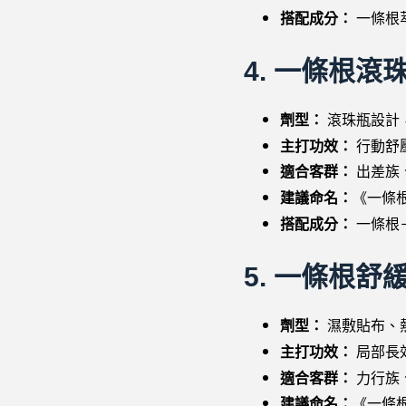
搭配成分：
一條根
4.
一條根滾
劑型：
滾珠瓶設計
主打功效：
行動舒
適合客群：
出差族
建議命名：
《一條
搭配成分：
一條根
5.
一條根舒
劑型：
濕敷貼布、
主打功效：
局部長
適合客群：
力行族
建議命名：
《一條