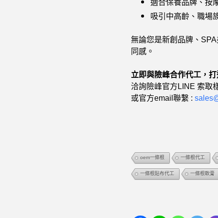
適合保養品牌、按摩
吸引中高齡、職場
無論您是新創品牌、SP
同感。
立即與險峰合作代工，打
洽詢險峰官方LINE 索取
或官方email聯繫 :
sales
oem一條根
一條根代工
一條根貼布代工
一條根軟膏