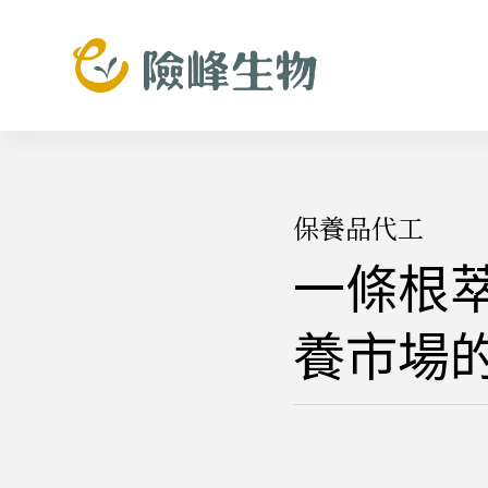
跳
至
主
要
內
容
保養品代工
一條根
養市場