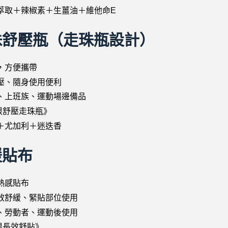
萃取＋辣椒素＋生薑油＋維他命E
珠舒壓瓶（走珠瓶設計）
，方便攜帶
壓、隨身使用便利
、上班族、運動場邊備品
根舒壓走珠瓶》
＋尤加利＋迷迭香
緩貼布
熱感貼布
效舒緩、緊貼部位使用
、勞動者、運動後使用
根長效舒貼》