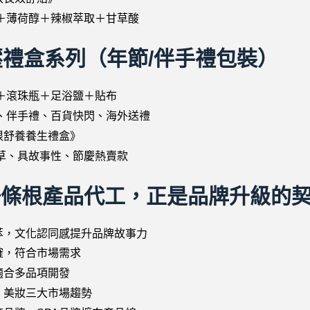
＋薄荷醇＋辣椒萃取＋甘草酸
壓禮盒系列
（年節/伴手禮包裝）
＋滾珠瓶＋足浴鹽＋貼布
、伴手禮、百貨快閃、海外送禮
根舒養養生禮盒》
草、具故事性、節慶熱賣款
一條根產品代工，正是品牌升級的
萃，文化認同感提升品牌故事力
確，符合市場需求
適合多品項開發
、美妝三大市場趨勢