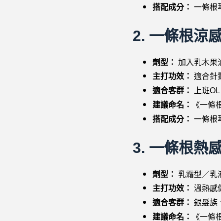
搭配成分：
一條根
2.
一條根涼
劑型：
加入乳木果
主打功效：
適合針
適合客群：
上班O
建議命名：
《一條
搭配成分：
一條根
3.
一條根熱
劑型：
乳霜型／乳
主打功效：
溫熱感
適合客群：
銀髮族
建議命名：
《一條