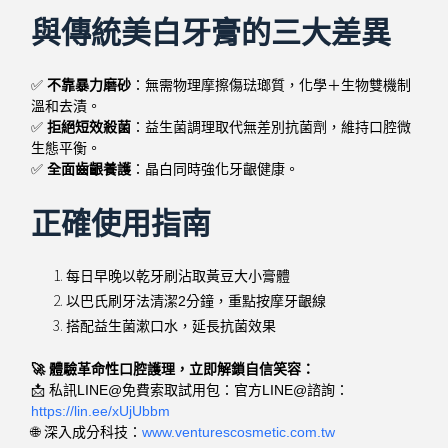
與傳統美白牙膏的三大差異
✅
不靠暴力磨砂
：無需物理摩擦傷琺瑯質，化學＋生物雙機制
溫和去漬。
✅
拒絕短效殺菌
：益生菌調理取代無差別抗菌劑，維持口腔微
生態平衡。
✅
全面齒齦養護
：晶白同時強化牙齦健康。
正確使用指南
每日早晚以乾牙刷沾取黃豆大小膏體
以巴氏刷牙法清潔2分鐘，重點按摩牙齦線
搭配益生菌漱口水，延長抗菌效果
🚀 體驗革命性口腔護理，立即解鎖自信笑容：
📩 私訊LINE@免費索取試用包：官方LINE@諮詢：
https://lin.ee/xUjUbbm
🌐 深入成分科技：
www.venturescosmetic.com.tw