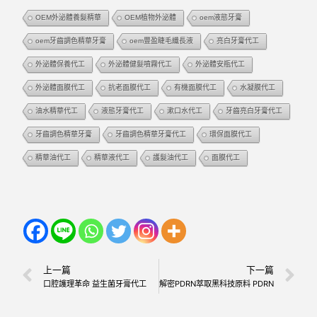
OEM外泌體養髮精華
OEM植物外泌體
oem液態牙膏
oem牙齒調色精華牙膏
oem豐盈睫毛纖長液
亮白牙膏代工
外泌體保養代工
外泌體健髮噴霧代工
外泌體安瓶代工
外泌體面膜代工
抗老面膜代工
有機面膜代工
水凝膜代工
油水精華代工
液態牙膏代工
漱口水代工
牙齒亮白牙膏代工
牙齒調色精華牙膏
牙齒調色精華牙膏代工
環保面膜代工
精華油代工
精華液代工
護髮油代工
面膜代工
上一篇
下一篇
口腔護理革命 益生菌牙膏代工
解密PDRN萃取黑科技原料 PDRN