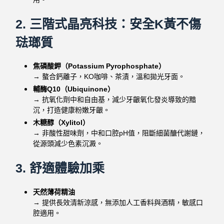
2. 三階式晶亮科技：安全K黃不傷
琺瑯質
焦磷酸鉀（Potassium Pyrophosphate）
→ 螯合鈣離子，KO咖啡、茶漬，溫和拋光牙面。
輔酶Q10（Ubiquinone）
→ 抗氧化劑中和自由基，減少牙齦氧化發炎導致的黯
沉，
打造健康粉嫩牙齦。
木糖醇（Xylitol）
→ 非酸性甜味劑，中和口腔pH值，阻斷細菌醣代謝鏈，
從源頭減少色素沉澱。
3. 舒適體驗加乘
天然薄荷精油
→ 提供長效清新涼感，無添加人工香料與酒精，敏感口
腔適用。