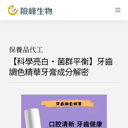
跳
至
主
要
內
容
保養品代工
【科學亮白・菌群平衡】牙齒
調色精華牙膏成分解密