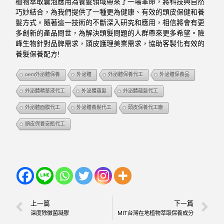
植物萃取囊泡應用為養髮領域帶來了一場革命，將科技與自然
巧妙結合，為我們提供了一種更為健康、有效的頭皮保健和養
髮方式。隨著這一技術的不斷深入研究和應用，相信將會有更
多創新的產品問世，為解決頭髮問題的人群帶來更多希望。險
峰生物針對品牌需求，頭皮護理美業需求，協助客製化有效的
養髮保養配方!
oem外泌體保養
外泌體
外泌體保養代工
外泌體保養品
外泌體精華液代工
外泌體蘊髮
外泌體蘊髮代工
外泌體面膜代工
外泌體養髮代工
頭皮保養代工廠
頭皮保養安瓶代工
上一篇
下一篇
深度除黴菌凝膠
MIT台灣在地植物萃取保養成分