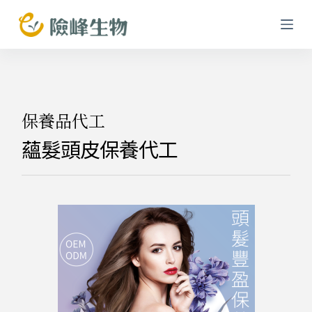
跳
至
主
要
內
容
保養品代工
蘊髮頭皮保養代工