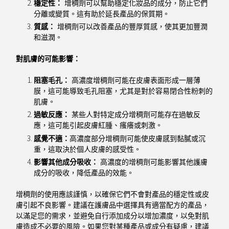
穩定性：
增稠劑可以幫助穩定化妝品的成分，防止它們
分離或變質。這有助於延長產品的保質期。
質感：
增稠劑可以改善產品的豐厚質感，使其更加豐潤
和滋潤。
對肌膚的可能影響：
阻塞毛孔：
高濃度增稠劑可能在皮膚表面形成一層薄
膜，這可能導致毛孔阻塞，尤其是對於容易閉合性粉刺的
肌膚。
過敏反應：
某些人對特定成分增稠劑可能存在過敏反
應，這可能引起皮膚紅腫、瘙癢或刺激。
感覺不適：
高濃度部分增稠劑可能使皮膚感到黏膩或沉
重，這取決於個人皮膚的感受性。
影響其他成分吸收：
高濃度的增稠劑可能影響其他護膚
成分的吸收，降低產品的效能。
增稠劑的使用應該謹慎，以確保它們不會對產品的穩定性或皮
膚引起不良影響。建議在護膚品中選擇具有適當配方的產品，
以滿足您的需求，並避免自行添加成分以增加濃度，以免對肌
膚造成不必要的風險。如果您對某種產品或成分有疑慮，建議