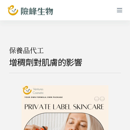
跳
至
主
要
內
容
保養品代工
增稠劑對肌膚的影響