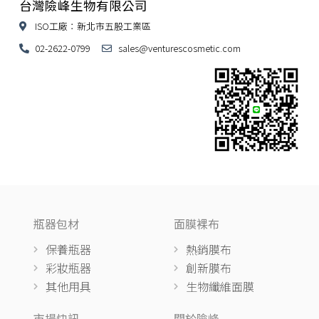
台灣險峰生物有限公司
ISO工廠：新北市五股工業區
02-2622-0799
sales@venturescosmetic.com
瓶器包材
面膜裸布
保養瓶器
熱銷膜布
彩妝瓶器
創新膜布
其他用具
生物纖維面膜
市場快訊
關於險峰